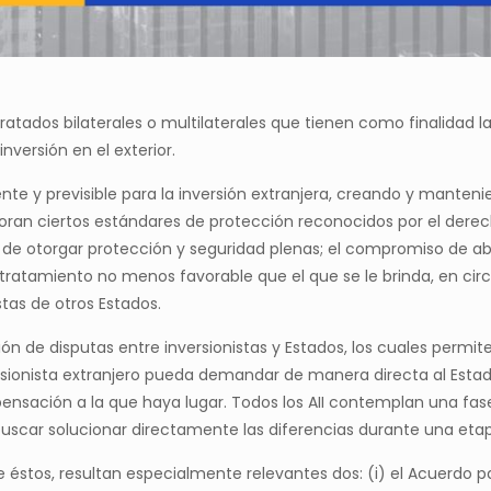
tratados bilaterales o multilaterales que tienen como finalidad la
nversión en el exterior.
nte y previsible para la inversión extranjera, creando y manteni
orporan ciertos estándares de protección reconocidos por el derec
ber de otorgar protección y seguridad plenas; el compromiso de a
ratamiento no menos favorable que el que se le brinda, en circu
istas de otros Estados.
n de disputas entre inversionistas y Estados, los cuales permit
ersionista extranjero pueda demandar de manera directa al Estado
sación a la que haya lugar. Todos los AII contemplan una fase de
buscar solucionar directamente las diferencias durante una et
e éstos, resultan especialmente relevantes dos: (i) el Acuerdo 