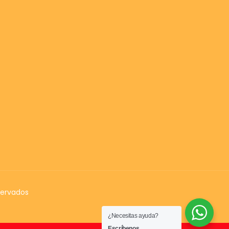
servados
¿Necesitas ayuda?
Escríbenos