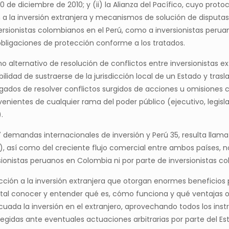
 de diciembre de 2010; y (ii) la Alianza del Pacífico, cuyo proto
la inversión extranjera y mecanismos de solución de disputas, l
rsionistas colombianos en el Perú, como a inversionistas peruan
obligaciones de protección conforme a los tratados.
o alternativo de resolución de conflictos entre inversionistas ex
ibilidad de sustraerse de la jurisdicción local de un Estado y tras
gados de resolver conflictos surgidos de acciones u omisiones c
nientes de cualquier rama del poder público (ejecutivo, legisla
.
 demandas internacionales de inversión y Perú 35, resulta llamati
), así como del creciente flujo comercial entre ambos países, n
sionistas peruanos en Colombia ni por parte de inversionistas co
ción a la inversión extranjera que otorgan enormes beneficios p
al conocer y entender qué es, cómo funciona y qué ventajas of
ecuada la inversión en el extranjero, aprovechando todos los instr
otegidas ante eventuales actuaciones arbitrarias por parte del 