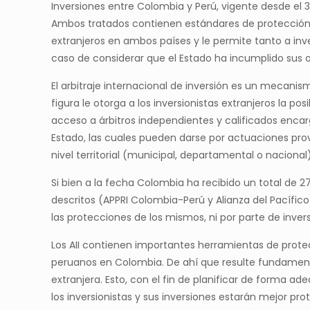
Inversiones entre Colombia y Perú, vigente desde el 30
Ambos tratados contienen estándares de protección a 
extranjeros en ambos países y le permite tanto a inve
caso de considerar que el Estado ha incumplido sus 
El arbitraje internacional de inversión es un mecanism
figura le otorga a los inversionistas extranjeros la pos
acceso a árbitros independientes y calificados encar
Estado, las cuales pueden darse por actuaciones prove
nivel territorial (municipal, departamental o nacional)
Si bien a la fecha Colombia ha recibido un total de 27
descritos (APPRI Colombia-Perú y Alianza del Pacífico
las protecciones de los mismos, ni por parte de inver
Los AII contienen importantes herramientas de protec
peruanos en Colombia. De ahí que resulte fundament
extranjera. Esto, con el fin de planificar de forma ad
los inversionistas y sus inversiones estarán mejor pr