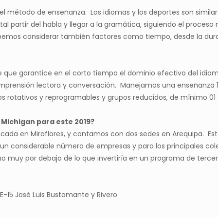
l método de enseñanza. Los idiomas y los deportes son similares
partir del habla y llegar a la gramática, siguiendo el proceso n
ebemos considerar también factores como tiempo, desde la dur
 que garantice en el corto tiempo el dominio efectivo del idio
omprensión lectora y conversación. Manejamos una enseñanza 10
s rotativos y reprogramables y grupos reducidos, de mínimo 0
e Michigan para este 2019?
icada en Miraflores, y contamos con dos sedes en Arequipa. Es
 un considerable número de empresas y para los principales col
mno muy por debajo de lo que invertiría en un programa de terce
E-15 José Luis Bustamante y Rivero