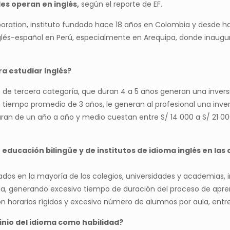
es operan en inglés,
según el reporte de EF.
oration, instituto fundado hace 18 años en Colombia y desde h
nglés-español en Perú, especialmente en Arequipa, donde inaugu
a estudiar inglés?
s de tercera categoría, que duran 4 a 5 años generan una inver
 tiempo promedio de 3 años, le generan al profesional una inv
ran de un año a año y medio cuestan entre S/ 14 000 a S/ 21 000
e educación bilingüe y de institutos de idioma inglés en l
ados en la mayoría de los colegios, universidades y academias, 
a, generando excesivo tiempo de duración del proceso de apr
 horarios rígidos y excesivo número de alumnos por aula, entre
inio del idioma como habilidad?