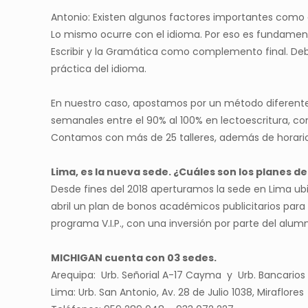
Antonio: Existen algunos factores importantes como e
Lo mismo ocurre con el idioma. Por eso es fundamental 
Escribir y la Gramática como complemento final. D
práctica del idioma.
En nuestro caso, apostamos por un método diferente
semanales entre el 90% al 100% en lectoescritura, c
Contamos con más de 25 talleres, además de horario
Lima, es la nueva sede. ¿Cuáles son los planes d
Desde fines del 2018 aperturamos la sede en Lima ub
abril un plan de bonos académicos publicitarios para
programa V.I.P., con una inversión por parte del alu
MICHIGAN cuenta con 03 sedes.
Arequipa: Urb. Señorial A-17 Cayma y Urb. Bancarios 
Lima: Urb. San Antonio, Av. 28 de Julio 1038, Miraflores