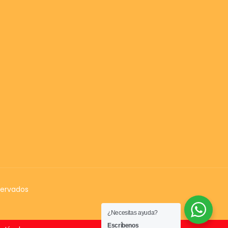
servados
¿Necesitas ayuda?
Escríbenos