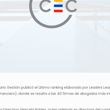
iario Gestión publicó el último ranking elaborado por Leaders Le
 financiero); donde se resalta a las 40 firmas de abogados más
a Directiva; Marcela Robles, quien además es directora del comi