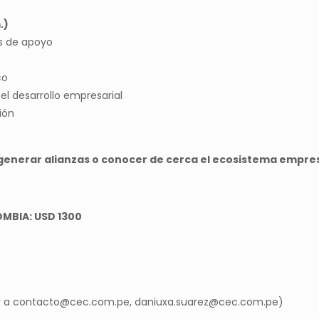
.)
s de apoyo
co
l desarrollo empresarial
ión
generar alianzas o conocer de cerca el ecosistema empre
OMBIA: USD 1300
ar a contacto@cec.com.pe, daniuxa.suarez@cec.com.pe)