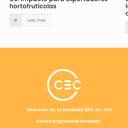
hortofrutícolas
Leer más
Dirección: Av. La Encalada 1257. Int. 405
Centro Empresarial Encalada