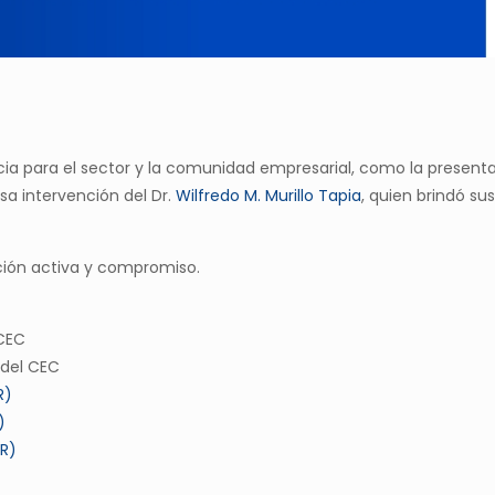
a para el sector y la comunidad empresarial, como la presentac
sa intervención del Dr.
Wilfredo M. Murillo Tapia
, quien brindó su
ción activa y compromiso.
 CEC
l del CEC
R)
)
UR)