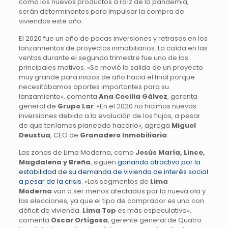
como los nuevos productos a raíz de la pandemia,
serán determinantes para impulsar la compra de
viviendas este año.
El 2020 fue un año de pocas inversiones y retrasos en los
lanzamientos de proyectos inmobiliarios. La caída en las
ventas durante el segundo trimestre fue uno de los
principales motivos. «Se movió la salida de un proyecto
muy grande para inicios de año hacia el final porque
necesitábamos aportes importantes para su
lanzamiento», comenta
Ana Cecilia Gálvez
, gerenta
general de
Grupo Lar
. «En el 2020 no hicimos nuevas
inversiones debido a la evolución de los flujos, a pesar
de que teníamos planeado hacerlo», agrega
Miguel
Deustua
, CEO de
Granadero Inmobiliaria
.
Las zonas de Lima Moderna, como
Jesús María, Lince,
Magdalena y Breña
, siguen
ganando atractivo por la
estabilidad de su demanda de vivienda de interés social
a pesar de la crisis
. «Los segmentos de
Lima
Moderna
van a ser menos afectados por la nueva ola y
las elecciones, ya que el tipo de comprador es uno con
déficit de vivienda.
Lima Top
es más especulativo»,
comenta
Oscar Ortigosa
, gerente general de Quatro