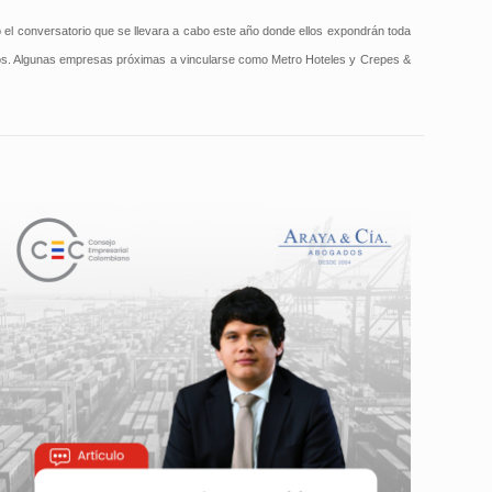
ó el conversatorio que se llevara a cabo este año donde ellos expondrán toda
isivos. Algunas empresas próximas a vincularse como Metro Hoteles y Crepes &