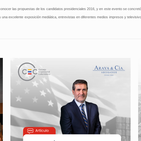
 conocer las propuestas de los candidatos presidenciales 2016, y en este evento se concret
tros una excelente exposición mediática, entrevistas en diferentes medios impresos y telev