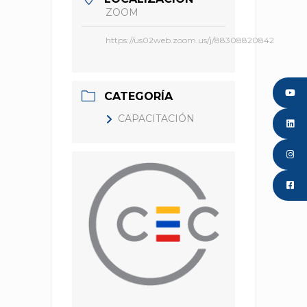
ZOOM
https://us02web.zoom.us/j/88308820842
CATEGORÍA
CAPACITACIÓN