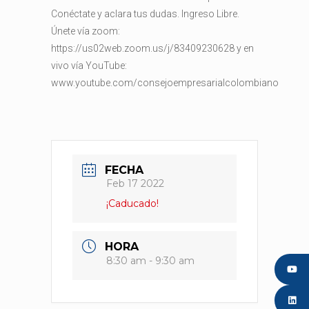
Conéctate y aclara tus dudas. Ingreso Libre.
Únete vía zoom:
https://us02web.zoom.us/j/83409230628 y en
vivo vía YouTube:
www.youtube.com/consejoempresarialcolombiano
FECHA
Feb 17 2022
¡Caducado!
HORA
8:30 am - 9:30 am